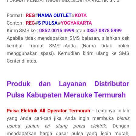
FORMAT PENDAFTARAN MD, SILAHKAN KETIK SMS
Format :
REG
#
NAMA OUTLET
#
KOTA
Contoh :
REG
#
S PULSA
#
YOGYAKARTA
Kirim SMS ke :
0852 0015 4999
atau
0857 0878 5999
Apabila tidak mendapatkan SMS balasan, silahkan cek
kembali format SMS Anda (Nama tidak boleh
menggunakan spasi). Kemudian kirim ulang ke SMS
Center di atas.
Produk dan Layanan Distributor
Pulsa Kabupaten Merauke Termurah
Pulsa Elektrik All Operator Termurah
- Tentunya inilah
yang Anda cari-cari jika Anda ingin membuka
bisnis
usaha jualan isi ulang pulsa elektrik
. Dengan
mendapatkan harga dasar pulsa yang lebih murah,