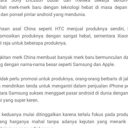
ara Sony Ericsson bubar dan mereka bekerja sendiri-s
lah merk-merk baru dengan teknologi hebat di masa depan 
 dan ponsel pintar android yang mendunia.
haan asal China seperti HTC menjual produknya sendiri,
mosikan produknya dengan sangat hebat, sementara Xiao
i raja untuk beberapa produknya.
kitan merk China membuat banyak merk baru bermunculan da
ng dengan nama-nama besar seperti Samsung dan Apple.
idak perlu promosi untuk produknya, orang-orang berbaris di j
 mendirikan tenda untuk mengantri dalam penjualan iPhone p
ara Samsung sukses menggaet pasar android di dunia dengan
i yang super keren.
keduanya mulai ditinggalkan karena terlalu fokus pada produ
ang harganya mahal tanpa adanya kejutan yang menarik