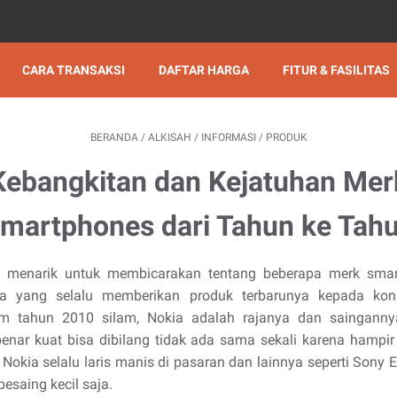
CARA TRANSAKSI
DAFTAR HARGA
FITUR & FASILITAS
BERANDA
/
ALKISAH
/
INFORMASI
/
PRODUK
Kebangkitan dan Kejatuhan Mer
martphones dari Tahun ke Tah
 menarik untuk membicarakan tentang beberapa merk sma
a yang selalu memberikan produk terbarunya kepada ko
m tahun 2010 silam, Nokia adalah rajanya dan saingann
benar kuat bisa dibilang tidak ada sama sekali karena hampi
Nokia selalu laris manis di pasaran dan lainnya seperti Sony 
esaing kecil saja.