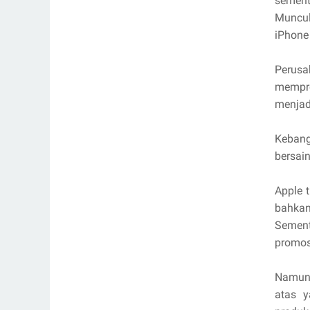
sement
Muncul
iPhone
Perusa
mempro
menjad
Kebang
bersai
Apple t
bahkan
Sement
promos
Namun 
atas y