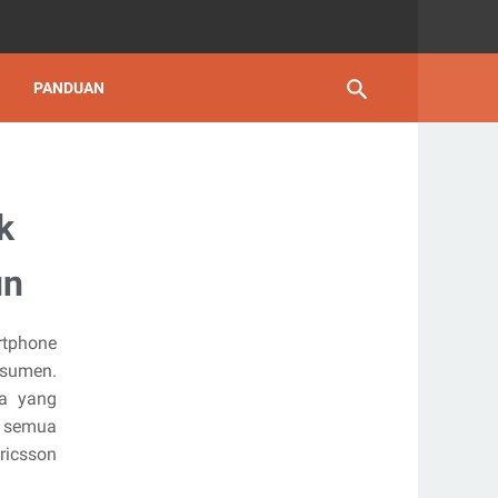
PANDUAN
k
un
rtphone
nsumen.
ya yang
r semua
Ericsson