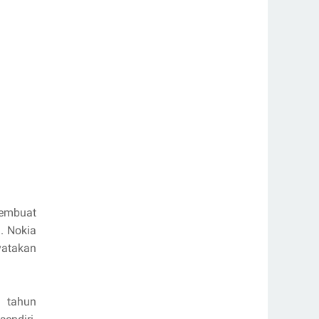
membuat
. Nokia
yatakan
a tahun