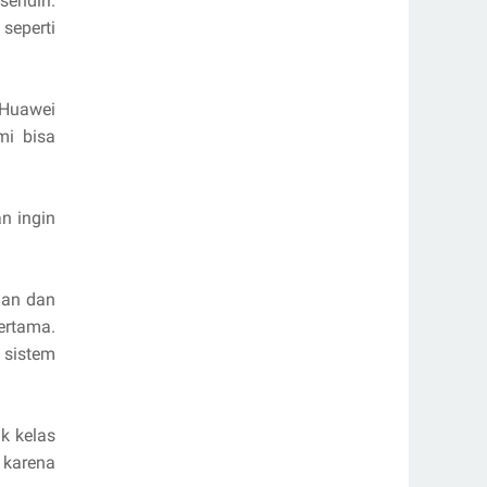
endiri.
seperti
 Huawei
mi bisa
n ingin
alan dan
ertama.
 sistem
k kelas
 karena