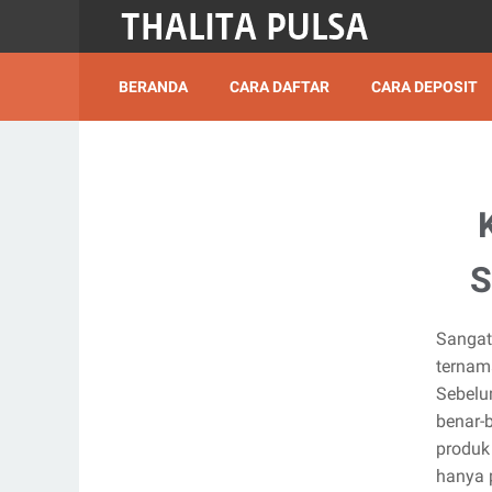
BERANDA
CARA DAFTAR
CARA DEPOSIT
S
Sangat
ternam
Sebelu
benar-
produk 
hanya p