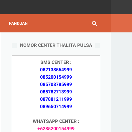
PANDUAN
NOMOR CENTER THALITA PULSA
SMS CENTER :
082138564999
085200154999
085708785999
085782713999
087881211999
089650714999
WHATSAPP CENTER :
+6285200154999