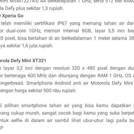
mm MSM7227A-0 AA berkecepatan 1 GHz, serta 512 MB RAM
a Defy plus sekitar 1,3 rupiah.
y Xperia Go
 telah memiliki sertifikasi IP67 yang memang tahan air da
or dual-core 1GHz, memori internal 8GB, layar 3,5 inci ber
0 pixel, bisa bertahan di air berkedalaman 1 meter selama 30
a sekitar 1,6 juta rupiah.
orola Defy Mini XT321
 layar 3,2 inci dengan resolusi 320 x 480 pixel dengan d
or bertenaga 600 MHz dan ditunjang dengan RAM 1 GHz, OS 
Gingerbread. Smartphone Android anti air Motorola Defy Min
dengan harga sekitar 900 ribu rupiah.
 6 pilihan smartphone tahan air yang bisa kamu dapatkan
yang cukup murah, sangat cocok bagi kamu yang suka berpe
ntuk selfie di dalam air sambil lihat ubur-ubur lagi pada b
:P