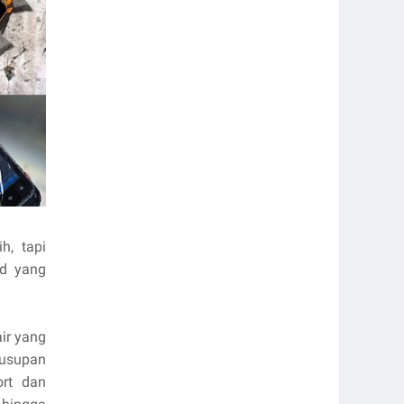
h, tapi
id yang
ir yang
 susupan
ort dan