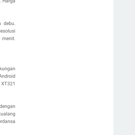
. Harga
n debu.
esolusi
 menit.
ukungan
Android
i XT321
 dengan
tualang
erdansa