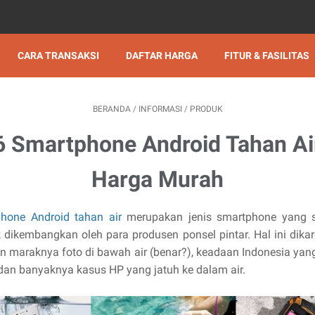
CARA TRANSAKSI
DAFTAR HARGA
FITUR & FASILITAS
BERANDA
/
INFORMASI
/
PRODUK
6 Smartphone Android Tahan Ai
Harga Murah
hone Android tahan air
merupakan jenis smartphone yang s
 dikembangkan oleh para produsen ponsel pintar. Hal ini dika
n maraknya foto di bawah air (benar?), keadaan Indonesia yang
 dan banyaknya kasus HP yang jatuh ke dalam air.