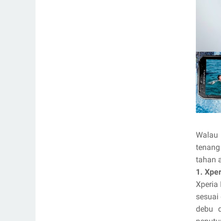
Walau 
tenang
tahan 
1. Xpe
Xperia
sesuai 
debu d