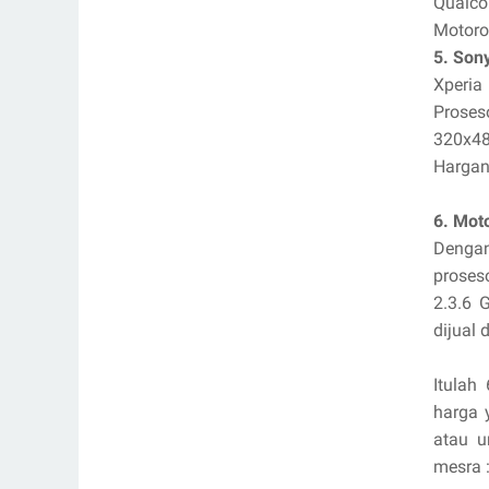
Qualco
Motorol
5. Son
Xperia
Proses
320x48
Hargany
6. Mot
Dengan
proses
2.3.6 
dijual 
Itulah
harga 
atau u
mesra 