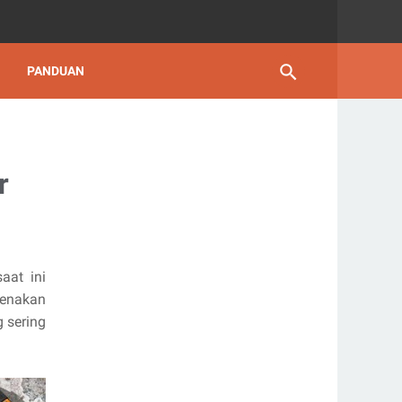
PANDUAN
r
aat ini
renakan
 sering