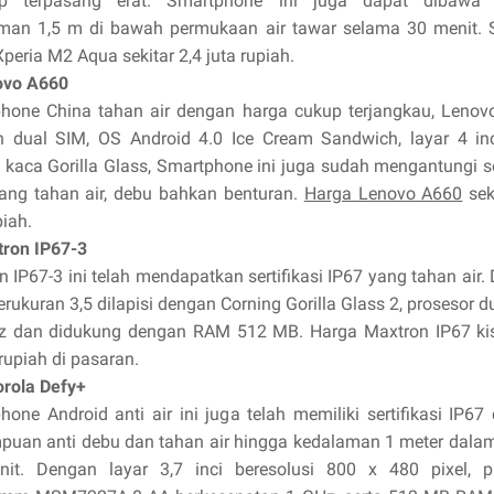
up terpasang erat. Smartphone ini juga dapat dibawa 
man 1,5 m di bawah permukaan air tawar selama 30 menit. S
peria M2 Aqua sekitar 2,4 juta rupiah.
ovo A660
hone China tahan air dengan harga cukup terjangkau, Lenov
 dual SIM, OS Android 4.0 Ice Cream Sandwich, layar 4 in
i kaca Gorilla Glass, Smartphone ini juga sudah mengantungi se
yang tahan air, debu bahkan benturan.
Harga Lenovo A660
sek
piah.
tron IP67-3
 IP67-3 ini telah mendapatkan sertifikasi IP67 yang tahan air
erukuran 3,5 dilapisi dengan Corning Gorilla Glass 2, prosesor d
z dan didukung dengan RAM 512 MB. Harga Maxtron IP67 ki
rupiah di pasaran.
orola Defy+
hone Android anti air ini juga telah memiliki sertifikasi IP67
uan anti debu dan tahan air hingga kedalaman 1 meter dala
it. Dengan layar 3,7 inci beresolusi 800 x 480 pixel, p