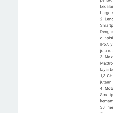
penut
kedala
harga X
2. Len
Smartp
Dengan
dilapis
IP67, 
juta ru
3. Max
Maxtron
layar b
1,3 GH
jutaan 
4. Mot
Smartp
kemamp
30 men