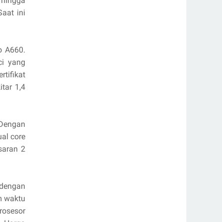
hingga
aat ini
o A660.
ci yang
rtifikat
itar 1,4
. Dengan
ual core
saran 2
 dengan
m waktu
rosesor