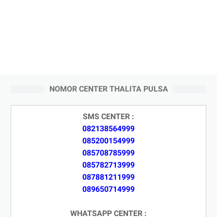
NOMOR CENTER THALITA PULSA
SMS CENTER :
082138564999
085200154999
085708785999
085782713999
087881211999
089650714999
WHATSAPP CENTER :