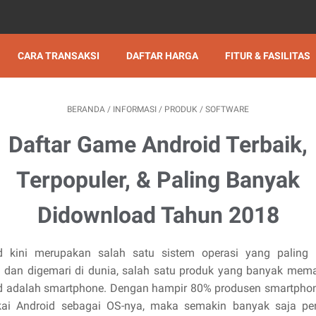
CARA TRANSAKSI
DAFTAR HARGA
FITUR & FASILITAS
BERANDA
/
INFORMASI
/
PRODUK
/
SOFTWARE
Daftar Game Android Terbaik,
Terpopuler, & Paling Banyak
Didownload Tahun 2018
d kini merupakan salah satu sistem operasi yang paling
i dan digemari di dunia, salah satu produk yang banyak mem
d adalah smartphone. Dengan hampir 80% produsen smartpho
i Android sebagai OS-nya, maka semakin banyak saja p