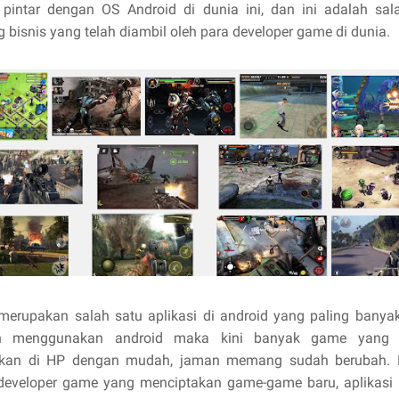
 pintar dengan OS Android di dunia ini, dan ini adalah sal
 bisnis yang telah diambil oleh para developer game di dunia.
erupakan salah satu aplikasi di android yang paling banyak 
n menggunakan android maka kini banyak game yang
nkan di HP dengan mudah, jaman memang sudah berubah. 
 developer game yang menciptakan game-game baru, aplikasi