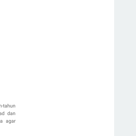
n-tahun
oad dan
ja agar