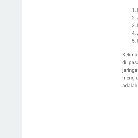
Kelima
di pas
jaring
meng-u
adalah 