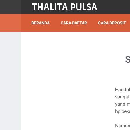
BERANDA
CARA DAFTAR
CARA DEPOSIT
S
Handp
sangat
yang m
hp bek
Namun 