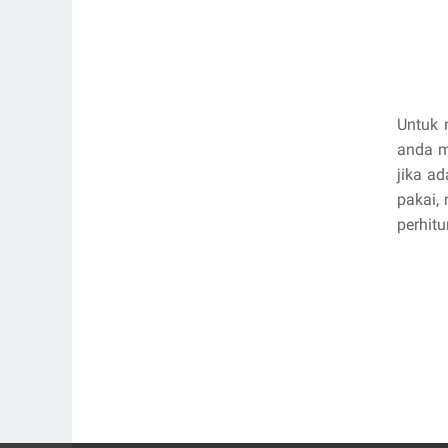
Untuk 
anda m
jika a
pakai,
perhitu