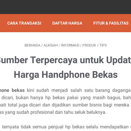
CARA TRANSAKSI
DAFTAR HARGA
FITUR & FASILITAS
BERANDA
/
ALKISAH
/
INFORMASI
/
PRODUK
/
TIPS
umber Terpercaya untuk Upda
Harga Handphone Bekas
hone bekas
kini sudah menjadi salah satu barang dagang
 dicari, bukan hanya hp bekas pakai yang masih bagus, ba
ati total juga dicari dan dijadikan sumber bisnis bagi mereka 
as yang sudah profesional dan tahu seluk beluknya.
ternyata tidak semua penjual hp bekas selalu mendapatkan 