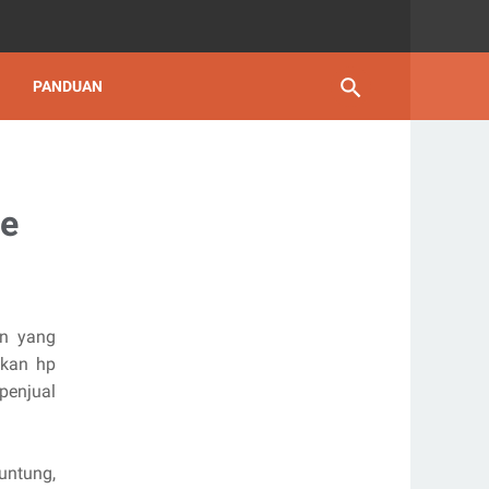
PANDUAN
te
an yang
hkan hp
penjual
untung,