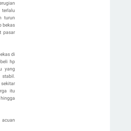
erugian
terlalu
h turun
hp bekas
t pasar
ekas di
beli hp
ru yang
stabil.
sekitar
rga itu
 hingga
n acuan