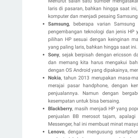
Menurut salah satu sumber mengataka
laris di pasaran, bahkan hingga saat in
komputer dan menjadi pesaing Samsung
Samsung
, beberapa varian Samsung
pengembangan teknologi dan jenis HP
pilihan HP sesuai dengan keinginan ma
yang paling laris, bahkan hingga saat ini.
Sony
, sejak berpisah dengan ericsson da
dan memang kita harus mengakui bah
dengan OS Android yang dipakainya, me
Nokia
, tahun 2013 merupakan masa-mas
merajai pasar handphone, dengan kem
penjualannya. Namun dengan berga
kesempatan untuk bisa bersaing.
Blackberry
, masih menjadi HP yang popu
penjualan BB merosot tajam, apalagi
Messenger, hal ini membuat minat masya
Lenovo
, dengan mengusung smartphon