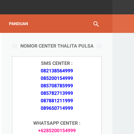
PANDUAN
NOMOR CENTER THALITA PULSA
SMS CENTER :
082138564999
085200154999
085708785999
085782713999
087881211999
089650714999
WHATSAPP CENTER :
+6285200154999