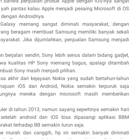
n bahwa penjualan produk Apple dengan iOS-nya sangat
i, yah pantas kalau Apple menjadi pesaing Microsoft di OS
 dengan Androidnya.
 Galaxy memang sangat diminati masyarakat, dengan
 yang beragam membuat Samsung memiliki banyak sekali
syarakat. Jika dijumlahkan, penjualan Samsung menjadi
n berjalan sendiri, Sony lebih serius dalam bidang gadjet,
wa kualitas HP Sony memang bagus, apalagi ditambah
mbuat Sony masih menjadi pilihan.
a akhir dari kejayaan Nokia yang sudah bertahun-tahun
ajuan iOS dan Android, Nokia semakin terpuruk saja
bungnya mereka dengan microsoft masih memberikan
ler di tahun 2013, namun sayang sepertinya semakin hari
 setelah android dan iOS bisa dipasangi aplikasi BBM
rakat terhadap BB semakin turun saja.
e murah dan canggih, hp ini semakin banyak diminati