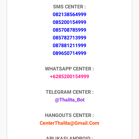
SMS CENTER :
082138564999
085200154999
085708785999
085782713999
087881211999
089650714999
WHATSAPP CENTER :
+6285200154999
TELEGRAM CENTER :
@Thalita_Bot
HANGOUTS CENTER :
CenterThalita@Gmail.Com
APLIKASI ANDROID :