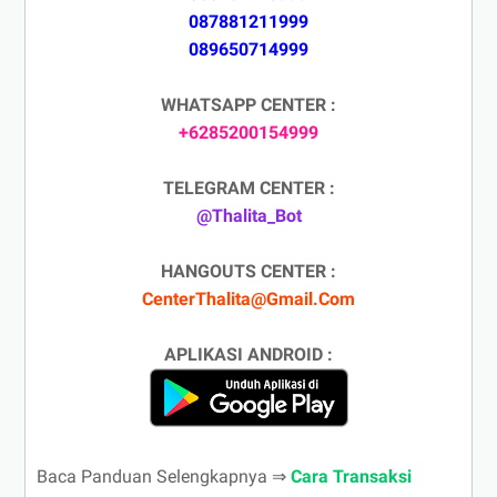
087881211999
089650714999
WHATSAPP CENTER :
+6285200154999
TELEGRAM CENTER :
@Thalita_Bot
HANGOUTS CENTER :
CenterThalita@Gmail.Com
APLIKASI ANDROID :
Baca Panduan Selengkapnya ⇒
Cara Transaksi