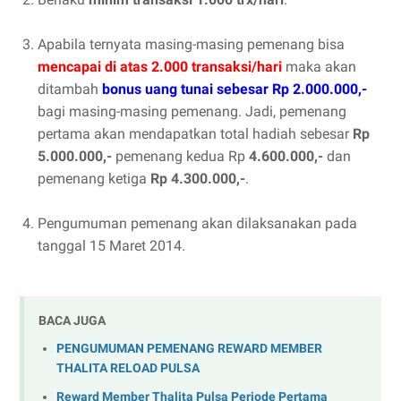
Apabila ternyata masing-masing pemenang bisa
mencapai di atas 2.000 transaksi/hari
maka akan
ditambah
bonus uang tunai sebesar Rp 2.000.000,-
bagi masing-masing pemenang. Jadi, pemenang
pertama akan mendapatkan total hadiah sebesar
Rp
5.000.000,-
pemenang kedua Rp
4.600.000,-
dan
pemenang ketiga
Rp 4.300.000,-
.
Pengumuman pemenang akan dilaksanakan pada
tanggal 15 Maret 2014.
BACA JUGA
PENGUMUMAN PEMENANG REWARD MEMBER
THALITA RELOAD PULSA
Reward Member Thalita Pulsa Periode Pertama